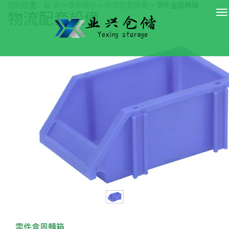
您的位置：
首 頁
>
產品展示
>
物流配套設備
> 零件盒周轉箱
導
物流配套設備
航
菜
單
零件盒周轉箱