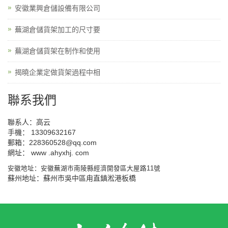
安徽業興倉儲設備有限公司
蕪湖倉儲貨架加工的尺寸要
蕪湖倉儲貨架在制作和使用
揭曉企業定做貨架過程中相
聯系我們
聯系人：高云
手機： 13309632167
郵箱：228360528@qq.com
網址： www .ahyxhj. com
安徽地址：安徽蕪湖市南陵縣經濟開發區大屋路11號
蘇州地址：蘇州市吳中區甪直鎮淞港板橋