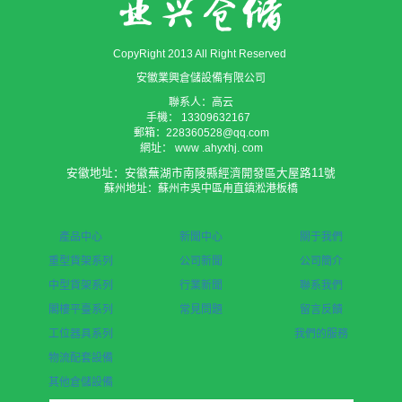
CopyRight 2013 All Right Reserved
安徽業興倉儲設備有限公司
聯系人：高云
手機： 13309632167
郵箱：228360528@qq.com
網址： www .ahyxhj. com
安徽地址：安徽蕪湖市南陵縣經濟開發區大屋路11號
蘇州地址：蘇州市吳中區甪直鎮淞港板橋
產品中心
新聞中心
關于我們
重型貨架系列
公司新聞
公司簡介
中型貨架系列
行業新聞
聯系我們
閣樓平臺系列
常見問題
留言反饋
工位器具系列
我們的服務
物流配套設備
其他倉儲設備