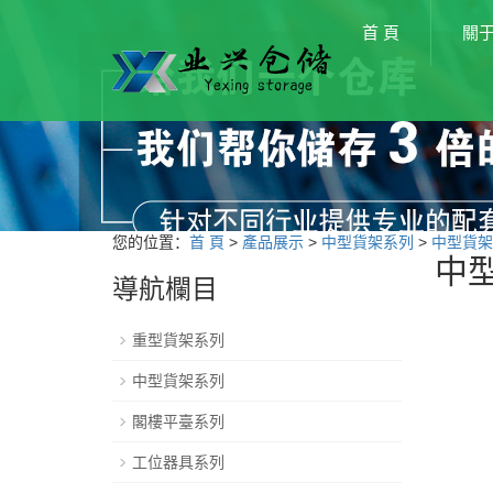
首 頁
關
您的位置：
首 頁
>
產品展示
>
中型貨架系列
>
中型貨架
中
導航欄目
重型貨架系列
中型貨架系列
閣樓平臺系列
工位器具系列