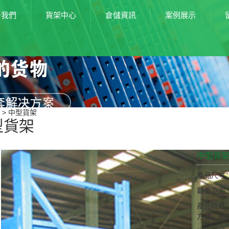
于我們
貨架中心
倉儲資訊
案例展示
> 中型貨架
型貨架
中型貨
產品尺寸
載重范圍：
產品特點
方便，穩固