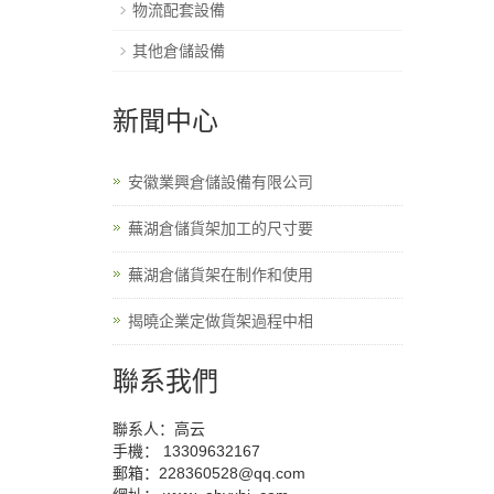
物流配套設備
其他倉儲設備
新聞中心
安徽業興倉儲設備有限公司
蕪湖倉儲貨架加工的尺寸要
蕪湖倉儲貨架在制作和使用
揭曉企業定做貨架過程中相
聯系我們
聯系人：高云
手機： 13309632167
郵箱：228360528@qq.com