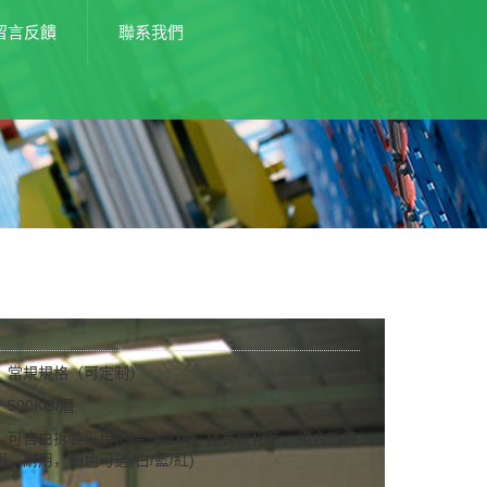
留言反饋
聯系我們
架
：常規規格（可定制）
500KG/層
：可自由拆裝采用扣接式結構，樣式變化多，組合拆裝
，耐用，顏色可選(白/藍/紅)