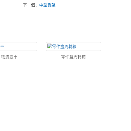
下一個：
中型貨架
物流臺車
零件盒周轉箱