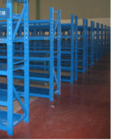
3309632167
訂購