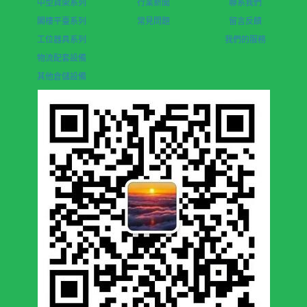
中型貨架系列
行業新聞
聯系我們
閣樓平臺系列
常見問題
留言反饋
工位器具系列
我們的服務
物流配套設備
其他倉儲設備