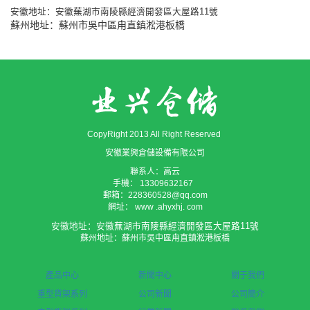
安徽地址：安徽蕪湖市南陵縣經濟開發區大屋路11號
蘇州地址：蘇州市吳中區甪直鎮淞港板橋
CopyRight 2013 All Right Reserved
安徽業興倉儲設備有限公司
聯系人：高云
手機： 13309632167
郵箱：228360528@qq.com
網址： www .ahyxhj. com
安徽地址：安徽蕪湖市南陵縣經濟開發區大屋路11號
蘇州地址：蘇州市吳中區甪直鎮淞港板橋
產品中心
新聞中心
關于我們
重型貨架系列
公司新聞
公司簡介